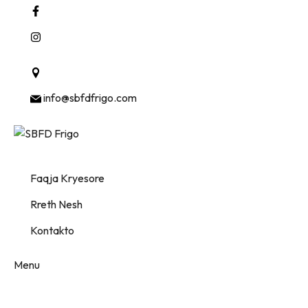
Mullet , Tirana, Albania 1001
info@sbfdfrigo.com
Faqja Kryesore
Rreth Nesh
Kontakto
Menu