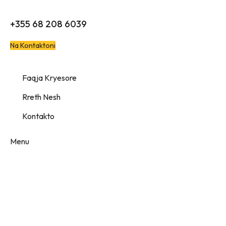
Të duhet ndihmë? Na kontakto
+355 68 208 6039
Na Kontaktoni
Faqja Kryesore
Rreth Nesh
Kontakto
Menu
Portfolio
Category: