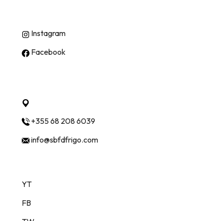
Instagram
Facebook
Quick Contact
Mullet , Tirana, Albania 1001
+355 68 208 6039
info@sbfdfrigo.com
Follow Us
YT
FB