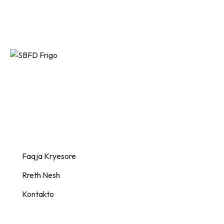
Plumbing work
SBFD Frigo ofron zgjidhje
frigoriferike të avancuara dhe të
personalizuara për biznese të çdo
lloji – me cilësi, siguri dhe efikasitet.
Information
Faqja Kryesore
Rreth Nesh
Kontakto
Support