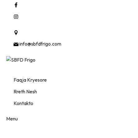
Mullet , Tirana, Albania 1001
info@sbfdfrigo.com
Faqja Kryesore
Rreth Nesh
Kontakto
Menu