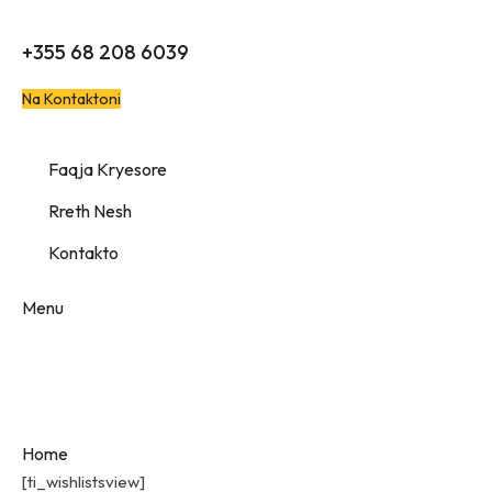
Të duhet ndihmë? Na kontakto
+355 68 208 6039
Na Kontaktoni
Faqja Kryesore
Rreth Nesh
Kontakto
Menu
wishlist
Home
wishlist
[ti_wishlistsview]