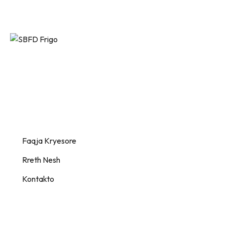
SBFD Frigo ofron zgjidhje
frigoriferike të avancuara dhe të
personalizuara për biznese të çdo
lloji – me cilësi, siguri dhe efikasitet.
Information
Faqja Kryesore
Rreth Nesh
Kontakto
Support