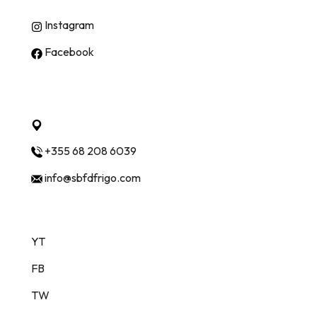
Instagram
Facebook
Quick Contact
Mullet , Tirana, Albania 1001
+355 68 208 6039
info@sbfdfrigo.com
Follow Us
YT
FB
TW